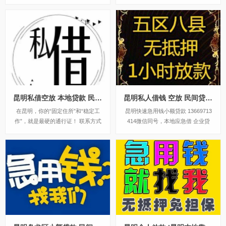
同号 靠谱应急借款 大额资金调通 企
借款 私人昆明本地借款；在昆明有
业借款 低息民间借贷。无需任何抵
资产、名下有房、自己房、夫妻共有
押担保，无中介，快速当天下款！是
房、父母房、自建房、回迁房、福利
你资金周转的不二选择。1、工薪阶
房、公租房。只要有稳定住所，上门
层：上班一个多月就发工资了。不管
考察，当面打欠条下款，无任何抵
行...
押。私人借钱 应急...
昆明私借空放 本地贷款 民间借贷 私人借钱 超低利息快速放款 急用钱
昆明私人借钱 空放 民间贷款 本地贷款 无抵押 应急借款 一手资金非中介
在昆明，你的“固定住所”和“稳定工
昆明快速急用钱小额贷款 13669713
作”，就是最硬的通行证！ 联系方式
414微信同号，本地应急借 企业贷
13669713414很多人误以为，借钱必
款，无需任何抵押 可凭一张身份证
须要有房产抵押或者完美的征信报
借款，个人一手资金 无套路，无中
告。但在昆明，金凯金融打破了这种
介，超低的利息！是你资金挑头 应
传统认知。我们主推的“无抵押空放
急周转的不二选择。不管你是上班族
借款”，让那些没有资产证明、征信
还个体户，或者企业资金周转，都可
有瑕...
以在选...