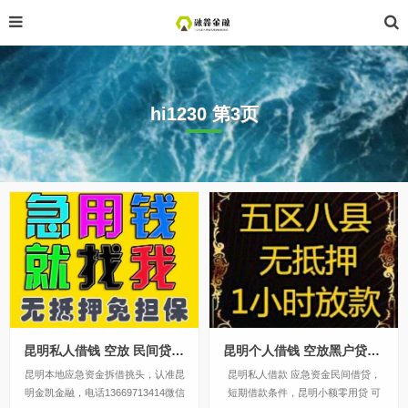
hi1230 第3页
昆明私人借钱 空放 民间贷款 本地贷款 无抵押 应急借款 一手资金非中介
昆明个人借钱 空放黑户贷企业贷 大额贷款 昆明就用钱来找我当天下款
昆明本地应急资金拆借挑头，认准昆
昆明私人借款 应急资金民间借贷，
明金凯金融，电话13669713414微信
短期借款条件，昆明小额零用贷 可