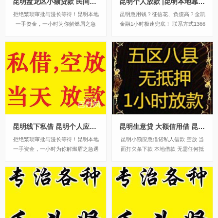
昆明盘龙区小额贷款 民间借贷公司联系方式 空放私借电话 24小时放款
昆明个人放款 |昆明本地靠谱民间借贷 个人一手资金24小时下款
拒绝繁琐审批与漫长等待！昆明本地
昆明急用钱？征信花、负债高？金凯
一手资金，一小时为你解燃眉之急
金融1小时极速兜底！ 联系方式1366
联系方式13669713414遇到急事，最
9713414在昆明借钱碰壁？征信花
怕什么？最怕银行门槛高、流程长，
了？负债太高？别慌，金凯金融专治
最怕网贷平台查征信、秒拒绝，更怕
各种“借不到”！我们不玩虚的，主打
那些打着“低息”幌子却暗藏无数套路
一个“三不”：不看征信、不看负债、
的黑中介。在昆明，如果你急需资金
不墨迹！只要你在昆明有一份干了半
周转...
年...
昆明线下私借 昆明个人应急借钱 无需抵押当天应急借款
昆明生意贷 大额信用借 昆明线下个人资金无需抵押私人借款
拒绝繁琐审批与漫长等待！昆明本地
昆明小额应急借贷私人借款 空放 当
一手资金，一小时为你解燃眉之急遇
面打欠条下款 本地借款 无需任何抵
到急事，最怕什么？最怕银行门槛
押。昆明应急借贷，因为不管我们想
高、流程长，最怕网贷平台查征信、
充话费还是电费，手机都能帮我们。
秒拒绝，更怕那些打着“低息”幌子却
因为即使需要借钱，一部手机也能解
暗藏无数套路的黑中介。在昆明，如
决问题。最近有朋友问我找昆明金凯
果你急需资金周转，真正能救急的，
金融公司借钱有什么好处，下面小编
是本地的一手私人...
带你看一看。...