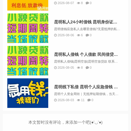
2026-08-07
8
0
昆明私人24小时借钱 昆明身份证短借 昆明急用贷当天拿钱
昆明借钱应急私人去哪里借钱?无需抵押的私借空放找到了，纯信用借款 私人自有资金放款,好下款，面对面打个欠条就可下款，无论征信有无问题，都可找我们。私人放款上门考察放款，安全保密不会对生活造成任何影响。全程保密放款。在做借钱贷款借钱信用贷款办...
2026-08-06
6
0
昆明私人借钱 个人借款 民间借贷公司 应急借钱电话空放私借随借随还
昆明私人借钱|昆明空放|昆明空放贷款 联系黄经理:13669713414 昆明空放诚信团队应急周转，流程简单，条件宽松，可上门办理，不看征信放款。让你沉睡的资金流动起来解决你的资金需求和燃眉之急，根据您的实际情况量身定制，合理合法操作帮您分...
2026-08-05
8
0
昆明线下私借 昆明个人应急借钱 无需抵押当天应急借款
昆明个人资金周转｜无抵押短期借钱，当天对接资金困难不必四处求人，昆明本地自有资金，省去中介层层加价。不管是生活应急、生意备货、账单周转，均可沟通方案。准入参考：长期在昆明居住，有稳定工作/实体经营场所。优势：审核灵活，不机械参照征信报告，根...
2026-08-03
11
0
本文暂时没有评论，来添加一个吧(●'◡'●)