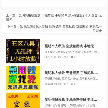
上一篇：
昆明急用钱空放 小额贷款 手续简单 急用钱找我 个人资金 无
抵押
下一篇：
昆明盘龙区私人借钱 应急借款 空放私借 随借随还 利息低一
手资金
昆明个人私借 空放急用钱 本地无抵押贷款 一对一保密放款
放下偏见，重新认识“私人借款”：在昆明，我们只做有温度的资金后盾 联系方式13669713414提起“私人借款”或“民间借贷”，很多人的第一反应是抗拒和担忧。但在昆明，金凯金融的存在，就是为了打破这种刻板印象。我们不是冷冰冰的催收机器，也不...
2026-08-09
4
0
昆明私人借款 无需抵押 手续简单 当天放款 24小时在线服务
昆明线下借钱_昆明私人借钱_昆明私人借贷款一手资方昆明私人借钱产品介绍及条件：昆明小微贷款：如果您拥有稳定的现金流业务收入，例如开工厂、餐饮或生鲜超市，我们将为您提供小微贷款支持。昆明企业贷款：如果您是企业主，根据您的纳税情况，您可以申请企...
2026-08-08
4
0
昆明借钱救急 本地快速借钱 专业空放私借 24小时服务当天放款
昆明本地私贷咨询｜昆明急用钱周转｜昆明商户装修资金当天对接【业务范围】个人短期周转规划：5000-2000000额度随心配承接昆明各类融资咨询：银行信用贷、房车抵押规划、小微企业周转、个人急资、装修专用资金、保单信贷、资金过桥、公积金放款咨...