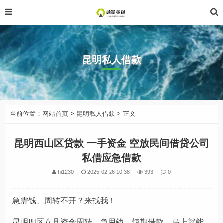
昆明私人借款
当前位置：
网站首页
>
昆明私人借款
> 正文
昆明西山区贷款 一手资金 空放民间借贷公司
私借应急借款
hi1230
2025-02-26 10:38
393
0
急需钱、周转不开？来找我！
昆明四区八县资金周转，急用钱，短期借款，马上就能