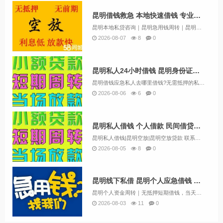
昆明借钱救急 本地快速借钱 专业空放私借 24小时服务当天放款
昆明本地私贷咨询｜昆明急用钱周转｜昆明商户装修资金当天对接【业务范围】个人短期周转规划：5000-2000000额度随心配承接昆明各类融资咨询：银行信用贷、房车抵押规划、小微企业周转、个人急资、装修专用资金、保单信贷、资金过桥、公积金放款咨...
2026-08-07
8
0
昆明私人24小时借钱 昆明身份证短借 昆明急用贷当天拿钱
昆明借钱应急私人去哪里借钱?无需抵押的私借空放找到了，纯信用借款 私人自有资金放款,好下款，面对面打个欠条就可下款，无论征信有无问题，都可找我们。私人放款上门考察放款，安全保密不会对生活造成任何影响。全程保密放款。在做借钱贷款借钱信用贷款办...
2026-08-06
6
0
昆明私人借钱 个人借款 民间借贷公司 应急借钱电话空放私借随借随还
昆明私人借钱|昆明空放|昆明空放贷款 联系黄经理:13669713414 昆明空放诚信团队应急周转，流程简单，条件宽松，可上门办理，不看征信放款。让你沉睡的资金流动起来解决你的资金需求和燃眉之急，根据您的实际情况量身定制，合理合法操作帮您分...
2026-08-05
8
0
昆明线下私借 昆明个人应急借钱 无需抵押当天应急借款
昆明个人资金周转｜无抵押短期借钱，当天对接资金困难不必四处求人，昆明本地自有资金，省去中介层层加价。不管是生活应急、生意备货、账单周转，均可沟通方案。准入参考：长期在昆明居住，有稳定工作/实体经营场所。优势：审核灵活，不机械参照征信报告，根...
2026-08-03
11
0