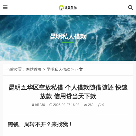
昆明私人借款
当前位置：
网站首页
>
昆明私人借款
> 正文
昆明五华区空放私借 个人借款随借随还 快速
放款 信用贷当天下款
hi1230
2025-02-27 16:02
262
0
需钱、周转不开？来找我！