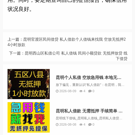
用。同时，要定期查询自己的征信报告，确保信用
状况良好。
上一篇：
昆明官渡区民间借贷 私人借款个人借钱来找我 空放无抵押2
4小时放款
下一篇：
昆明西山区私借公司 私人借钱 民间小额贷款 无抵押放贷 线
下借贷
昆明个人私借 空放急用钱 本地无抵押贷款 一对一保密放款
放下偏见，重新认识“私人借款”：在昆明，我们只做有温度的资金后盾 联系方式13669713414提起“私人借款”或“民间借贷”，很多人的第一反应是抗拒和担忧。但在昆明，金凯金融的存在，就是为了打破这种刻板印象。我们不是冷冰冰的催收机器，也不...
2026-08-09
4
0
昆明私人借款 无需抵押 手续简单 当天放款 24小时在线服务
昆明线下借钱_昆明私人借钱_昆明私人借贷款一手资方昆明私人借钱产品介绍及条件：昆明小微贷款：如果您拥有稳定的现金流业务收入，例如开工厂、餐饮或生鲜超市，我们将为您提供小微贷款支持。昆明企业贷款：如果您是企业主，根据您的纳税情况，您可以申请企...
2026-08-08
4
0