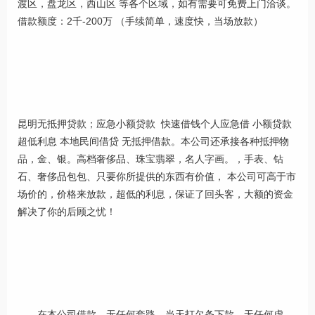
渡区，盘龙区，西山区 等各个区域，如有需要可免费上门洽谈。
借款额度：2千-200万 （手续简单，速度快，当场放款）
昆明无抵押贷款；应急小额贷款 快速借钱个人应急借 小额贷款
超低利息 本地民间借贷 无抵押借款。本公司还承接各种抵押物
品，金、银。高档奢侈品、珠宝翡翠，名人字画。，手表、钻
石、奢侈品包包、只要你所提供的东西有价值， 本公司可高于市
场价的，价格来放款，超低的利息，保证了回头客，大额的资金
解决了你的后顾之忧！
在本公司借款，无任何套路，当天打欠条下款。无任何虚