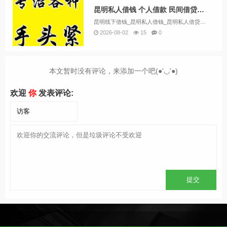
昆明私人借钱 个人借款 民间借贷公司 应急借钱空放私借随借随还
昆明线下借钱_昆明私人借钱_昆明私人借贷款一手资方昆明私人借钱产品介绍及条件：昆明小微贷款：如果您拥有稳定的现金流业务收入，例如开工厂、餐饮或生鲜超市，我们将为您提供小微贷款支持。昆明企业贷款：如果您是企业主，根据您的纳税情况，您可以申请企...
2026-08-02
15
0
本文暂时没有评论，来添加一个吧(●'◡'●)
欢迎
你
发表评论: