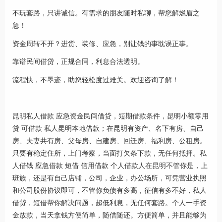
不玩套路，只讲诚信。有需求的朋友随时私聊，帮您解燃眉之
急！
资金周转不开？进货、装修、应急，别让钱的事耽误正事。
靠谱民间借贷，正规合同，利息合法透明。
流程快，不墨迹，助您轻松度过难关。欢迎咨询了解！
昆明私人借款 应急资金民间借贷，短期借款条件，昆明小额零用
贷 可借款 私人昆明本地借款；在昆明有资产、名下有房、自己
房、夫妻共有房、父母房、自建房、回迁房、福利房、公租房。
只要有稳定住所，上门考察，当面打欠条下款，无任何抵押。私
人借钱 应急借款 短借 信用借款 个人借款人在昆明不管你是，上
班族，还是有自己店铺，公司，企业，办公场所，可凭营业执照
和公司股份协议即可，不管你负债有多高，征信有多不好，私人
借贷，短借帮你解决问题，超低利息，无任何套路。个人一手资
金放款，当天拿钱方便简单，随借随还。方便简单，并且能够为