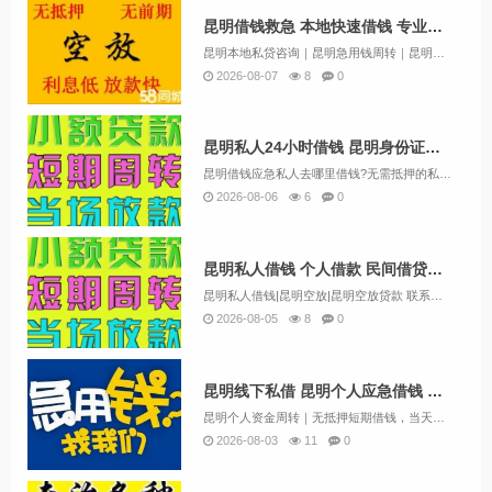
昆明借钱救急 本地快速借钱 专业空放私借 24小时服务当天放款
昆明本地私贷咨询｜昆明急用钱周转｜昆明商户装修资金当天对接【业务范围】个人短期周转规划：5000-2000000额度随心配承接昆明各类融资咨询：银行信用贷、房车抵押规划、小微企业周转、个人急资、装修专用资金、保单信贷、资金过桥、公积金放款咨...
2026-08-07
8
0
昆明私人24小时借钱 昆明身份证短借 昆明急用贷当天拿钱
昆明借钱应急私人去哪里借钱?无需抵押的私借空放找到了，纯信用借款 私人自有资金放款,好下款，面对面打个欠条就可下款，无论征信有无问题，都可找我们。私人放款上门考察放款，安全保密不会对生活造成任何影响。全程保密放款。在做借钱贷款借钱信用贷款办...
2026-08-06
6
0
昆明私人借钱 个人借款 民间借贷公司 应急借钱电话空放私借随借随还
昆明私人借钱|昆明空放|昆明空放贷款 联系黄经理:13669713414 昆明空放诚信团队应急周转，流程简单，条件宽松，可上门办理，不看征信放款。让你沉睡的资金流动起来解决你的资金需求和燃眉之急，根据您的实际情况量身定制，合理合法操作帮您分...
2026-08-05
8
0
昆明线下私借 昆明个人应急借钱 无需抵押当天应急借款
昆明个人资金周转｜无抵押短期借钱，当天对接资金困难不必四处求人，昆明本地自有资金，省去中介层层加价。不管是生活应急、生意备货、账单周转，均可沟通方案。准入参考：长期在昆明居住，有稳定工作/实体经营场所。优势：审核灵活，不机械参照征信报告，根...
2026-08-03
11
0