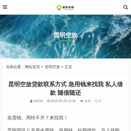
昆明空放
当前位置：
网站首页
>
昆明空放
> 正文
昆明空放贷款联系方式 急用钱来找我 私人借
款 随借随还
hi1230
2025-02-26 10:35
1147
0
急需钱、周转不开？来找我！
昆明四区八县资金周转，急用钱，短期借款，马上就能