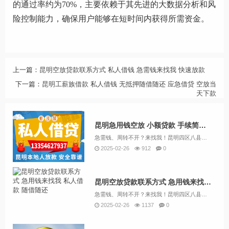
的通过率约为70%，主要依赖于其先进的大数据分析和风
险控制能力，确保用户能够在短时间内获得所需资金。
上一篇：
昆明空放贷款联系方式 私人借钱 急需钱来找我 快速放款
下一篇：
昆明工薪族借款 私人借钱 无抵押随借随还 应急借贷 空放当
天下款
昆明急用钱空放 小额贷款 手续简单 急用钱找我 个人资金 无抵押
急需钱、周转不开？来找我！昆明四区八县资金周转，急用钱，短期借款，马上就能拿到钱133/5462/7937（微信同号）个人借款认准融鑫投资！昆明个人借款，个人借钱。个人借钱，本地紧急借款，昆明个人贷款，昆明放款 昆明借贷，昆明短借 昆明应急...
2025-02-26
912
0
昆明空放贷款联系方式 急用钱来找我 私人借款 随借随还
急需钱、周转不开？来找我！昆明四区八县资金周转，急用钱，短期借款，马上就能拿到钱133/5462/7937（微信同号）个人借钱认准融鑫投资！昆明30分钟洽谈贷款，工薪族、个体户均可，自有资金非中介，只做贷款。昆明本地户籍，盘龙，官渡，五华，...
2025-02-26
1137
0