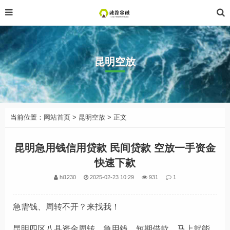
昆明空放
当前位置：
网站首页
>
昆明空放
> 正文
昆明急用钱信用贷款 民间贷款 空放一手资金
快速下款
hi1230
2025-02-23 10:29
931
1
急需钱、周转不开？来找我！
昆明四区八县资金周转，急用钱，短期借款，马上就能