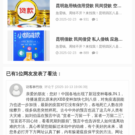
昆明急用钱信用贷款 民间贷款 空放一手资金 快速下款
急需钱、周转不开？来找我！昆明四区八县资金周转，急用钱，短期借款，马上就能拿到钱133/5462/7937（微信同号）个人借钱认准融鑫投资！个人信用是贷款审批的首要审核条件，不可能有贷款的谈资。拥有一份好的正信是贷款的敲门砖，你连银行、民间...
2025-02-23
931
1
昆明借款 民间借贷 私人借钱 应急借款个人借款 当天放款
急需钱、周转不开？来找我！昆明四区八县资金周转，急用钱，短期借款，马上就能拿到钱133/5462/7937（微信同号）个人借款认准融鑫投资！昆明个人借款，个人借钱。个人借钱，本地紧急借款，昆明个人贷款，昆明放款 昆明借贷，昆明短借 昆明应急...
2025-02-23
889
0
已有1位网友发表了看法：
访客林竹欣
评论于 [2025-10-13 19:06:39]
亲爱的朋友：您好！中国各地出现了新冠变种毒株JN.1，
传播速度比原来的XBB变种加快七到八倍，对免疫逃脱能
力也进一步加强，最新的疫苗对它没有保护力，各地死亡人数在持
续攀升，很多病患突然猝死。古今中外的预言也说了这几年人类有
大灾难，如刘伯温在预言中说 "贫者一万留一千，富者一万留二三”,
“贫富若不回心转，看看死期到眼前”, 预言中也告诉世人如何逃离劫
难的方法，真心希望您能躲过末劫中的劫难，有个美好的未来，请
您务必打开下方网址认真了解，内有躲避瘟疫保平安的方法。网址