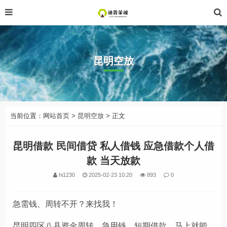
昆明空放
当前位置：
网站首页
>
昆明空放
> 正文
昆明借款 民间借贷 私人借钱 应急借款个人借
款 当天放款
hi1230
2025-02-23 10:20
893
0
急需钱、周转不开？来找我！
昆明四区八县资金周转，急用钱，短期借款，马上就能